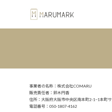
コ
ナ
ン
ビ
テ
ゲ
ン
ー
ツ
シ
へ
ョ
ス
ン
キ
に
ッ
移
プ
動
事業者の名称：株式会社COMARU
販売責任者：鈴木円香
住所：大阪府大阪市中央区南本町2-1−1本町サ
電話番号：050-1807-4162